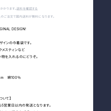
かかります。
送料を確認する
以上のご注文で国内送料が無料になります。
GINAL DESIGN!
ザインの巾着袋です。
やメスティンなど
小物を入れるのにどうぞ。
6cm 綿100％
ついて】
ら5営業日以内の発送となります。