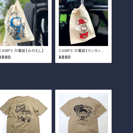
CAMPS 巾着袋【みのむし】
CAMPS 巾着袋【ランタンおじ
さん】
¥880
¥880