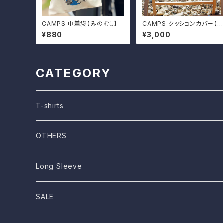
CAMPS 巾着袋【みのむし】
CAMPS クッションカバー【デ
ィフェンダー】
¥880
¥3,000
CATEGORY
T-shirts
OTHERS
STICKER
Long Sleeve
クッションカバー
SALE