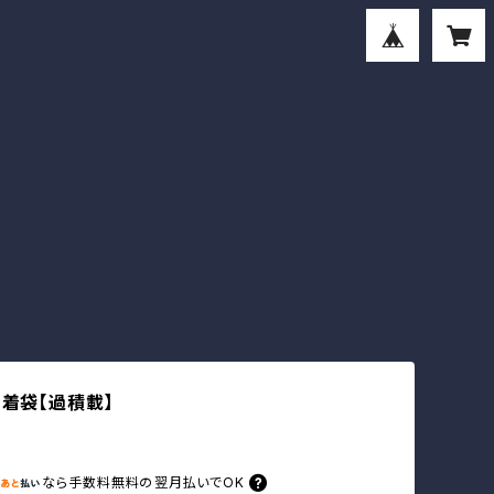
巾着袋【過積載】
なら
手数料無料の
翌月払いでOK