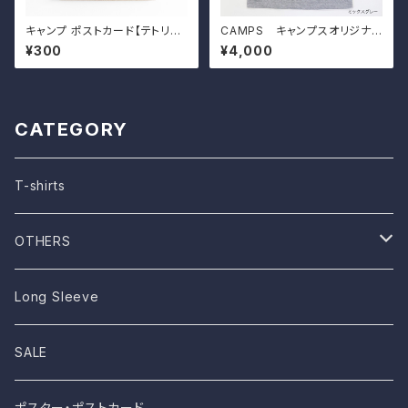
キャンプ ポストカード【テトリス
CAMPS キャンプスオリジナル
積載】
Tシャツ【Runnin' on EMPT
¥300
¥4,000
Y!】
CATEGORY
T-shirts
OTHERS
STICKER
Long Sleeve
クッションカバー
SALE
巾着
ポスター・ポストカード