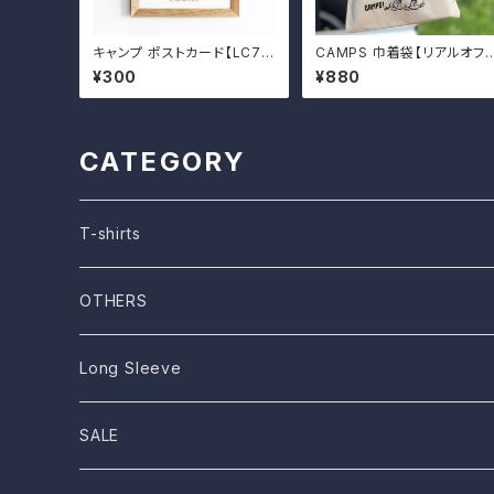
キャンプ ポストカード【LC7
CAMPS 巾着袋【リアルオフ
0】
ローダー】
¥300
¥880
CATEGORY
T-shirts
OTHERS
STICKER
Long Sleeve
クッションカバー
SALE